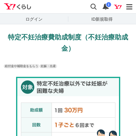
Yahoo!くらし
検索
通知
i
ログイン
ID新規取得
特定不妊治療費助成制度（不妊治療助成
金）
給付金や補助金をもらう
妊娠・出産