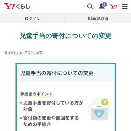
Yahoo!くらし
検索
通知
i
ログイン
ID新規取得
児童手当の寄付についての変更
届け出をする
子育て・教育