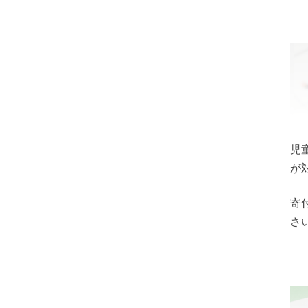
児
が
寄
さ