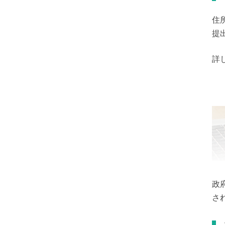
住
提
詳
政
さ