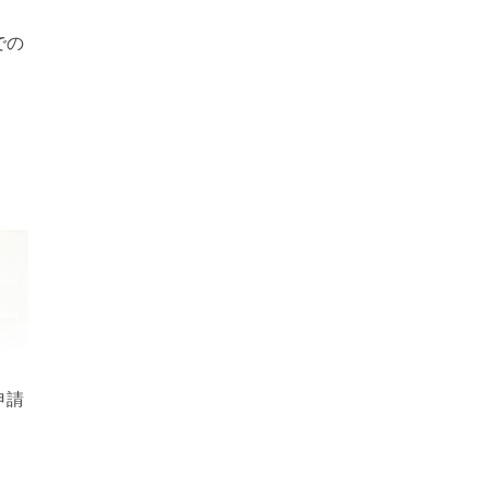
での
申請