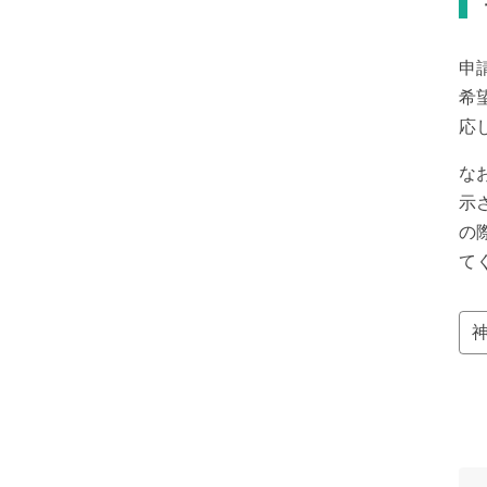
申
希
応
な
示
の
て