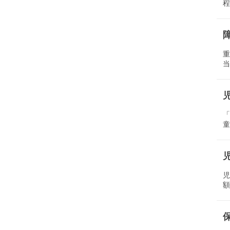
程
重
当
「
童
児
額