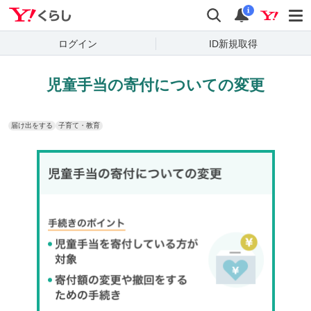
Yahoo!くらし
検索
通知
i
ログイン
ID新規取得
児童手当の寄付についての変更
届け出をする
子育て・教育