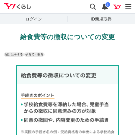
Yahoo!くらし
検索
通知
i
ログイン
ID新規取得
給食費等の徴収についての変更
届け出をする
子育て・教育