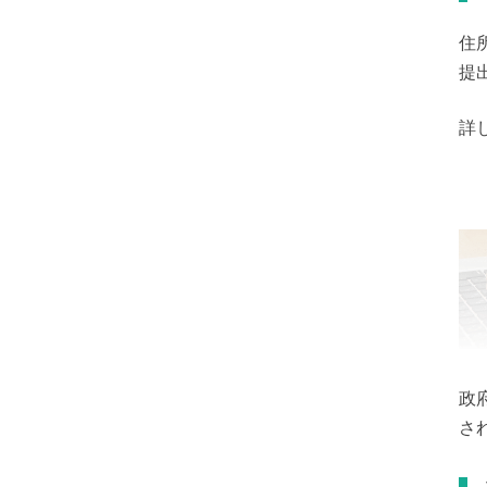
住
提
詳
政
さ