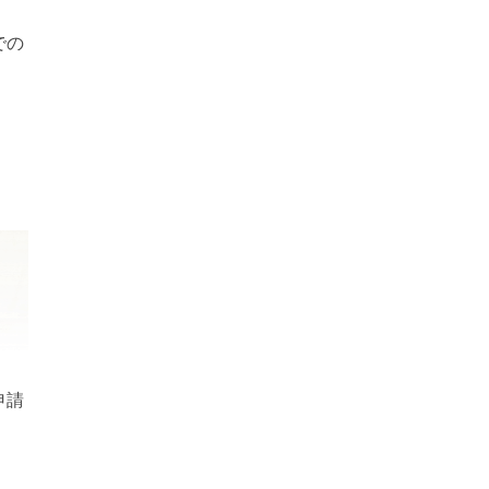
での
申請