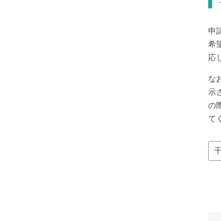
申
希
応
な
示
の
て