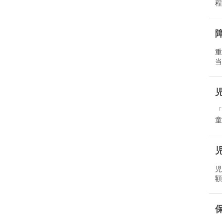
程
重
当
「
童
児
額