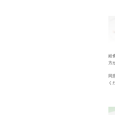
給
方
同
く