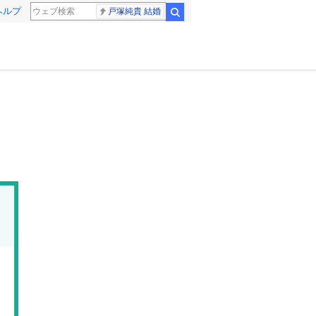
ヘルプ
戸塚純貴 結婚
検索