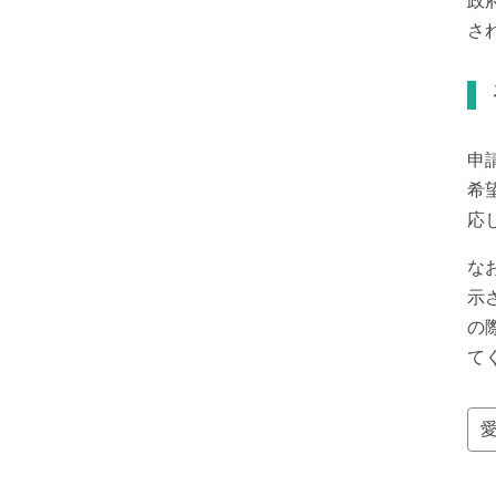
政
さ
申
希
応
な
示
の
て