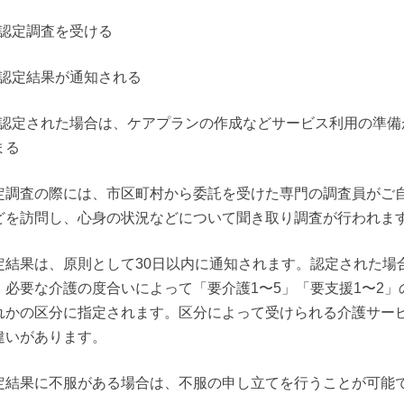
) 認定調査を受ける
3) 認定結果が通知される
4) 認定された場合は、ケアプランの作成などサービス利用の準備
まる
定調査の際には、市区町村から委託を受けた専門の調査員がご
どを訪問し、心身の状況などについて聞き取り調査が行われま
定結果は、原則として30日以内に通知されます。認定された場
、必要な介護の度合いによって「要介護1〜5」「要支援1〜2」
れかの区分に指定されます。区分によって受けられる介護サー
違いがあります。
定結果に不服がある場合は、不服の申し立てを行うことが可能