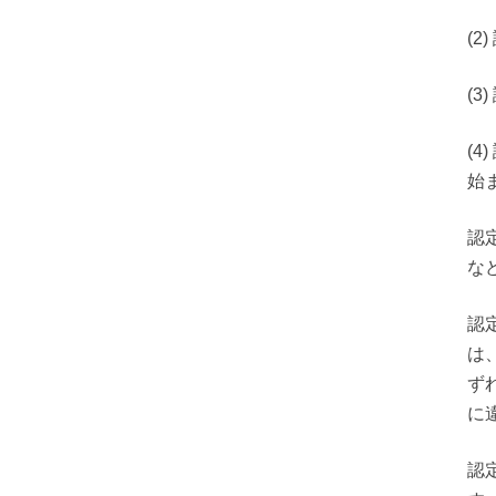
(2
(
(
始
認
な
認
は
ず
に
認