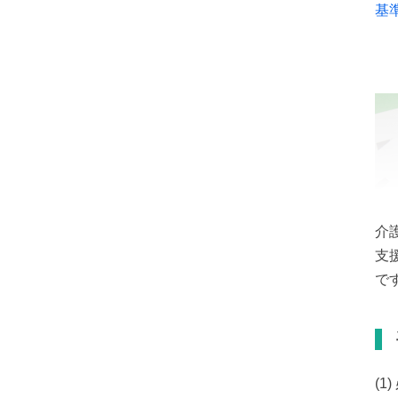
基
介
支
で
(