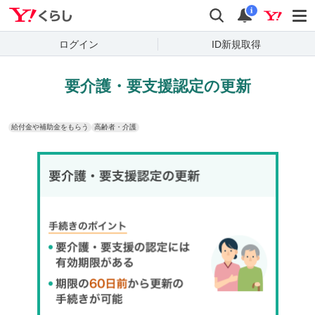
Yahoo!くらし
検索
通知
i
ログイン
ID新規取得
要介護・要支援認定の更新
給付金や補助金をもらう
高齢者・介護