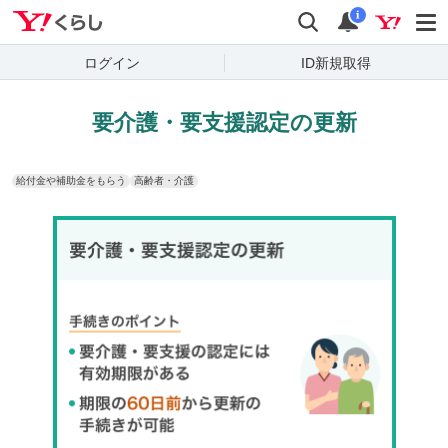
Yahoo!くらし
検索
通知
i
ログイン
ID新規取得
要介護・要支援認定の更新
給付金や補助金をもらう
高齢者・介護