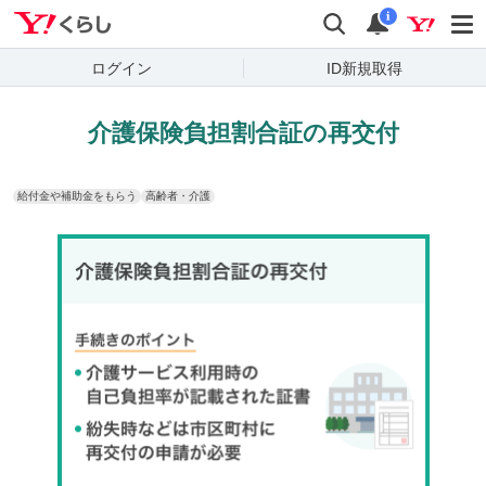
Yahoo!くらし
検索
通知
i
ログイン
ID新規取得
介護保険負担割合証の再交付
給付金や補助金をもらう
高齢者・介護