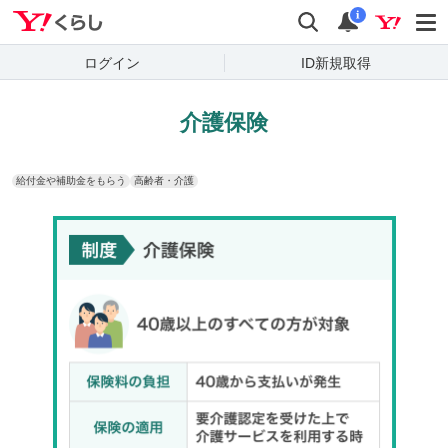
Yahoo!くらし
検索
通知
i
ログイン
ID新規取得
介護保険
給付金や補助金をもらう
高齢者・介護