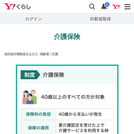
Yahoo!くらし
検索
通知
i
ログイン
ID新規取得
介護保険
給付金や補助金をもらう
高齢者・介護