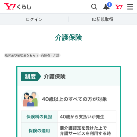
Yahoo!くらし
検索
通知
i
ログイン
ID新規取得
介護保険
給付金や補助金をもらう
高齢者・介護