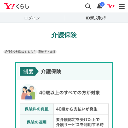
Yahoo!くらし
検索
通知
i
ログイン
ID新規取得
介護保険
給付金や補助金をもらう
高齢者・介護