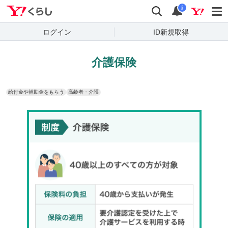
Yahoo!くらし
検索
通知
i
ログイン
ID新規取得
介護保険
給付金や補助金をもらう
高齢者・介護