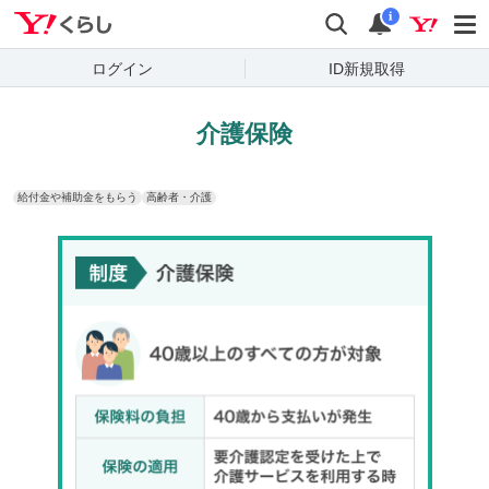
Yahoo!くらし
検索
通知
i
ログイン
ID新規取得
介護保険
給付金や補助金をもらう
高齢者・介護