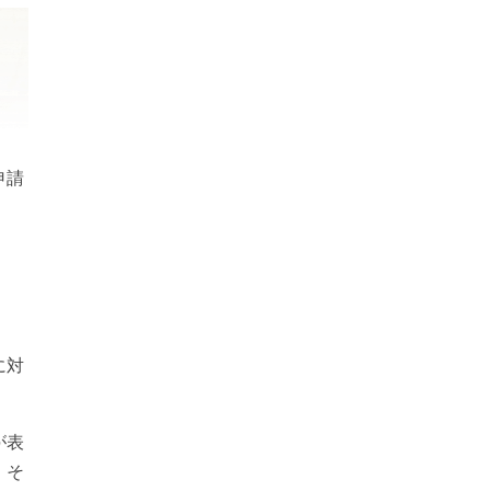
申請
に対
が表
。そ