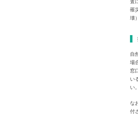
査
罹
壊
自
場
窓
い
い
な
付