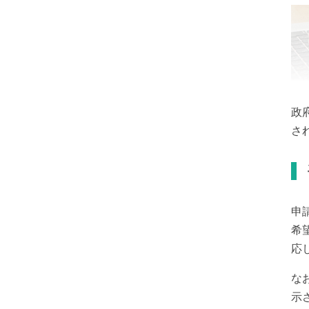
政
さ
申
希
応
な
示