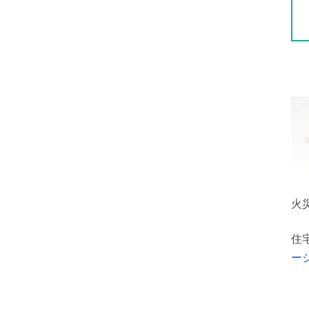
火
住
ー