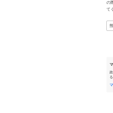
の
て
政
る