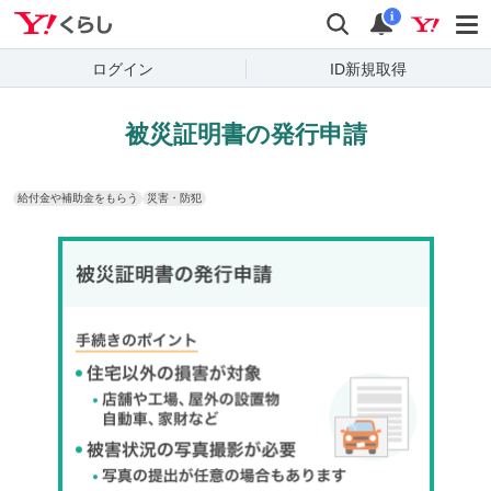
Yahoo!くらし
検索
通知
i
ログイン
ID新規取得
被災証明書の発行申請
給付金や補助金をもらう
災害・防犯