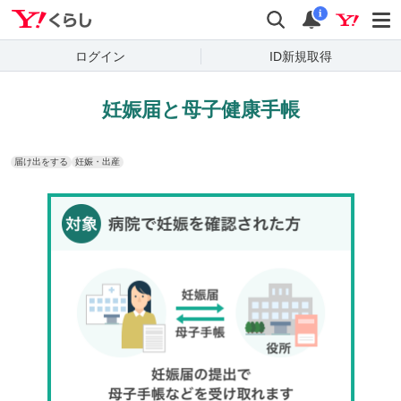
Yahoo!くらし
検索
通知
i
ログイン
ID新規取得
妊娠届と母子健康手帳
届け出をする
妊娠・出産