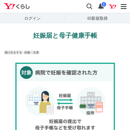
Yahoo!くらし
検索
通知
i
ログイン
ID新規取得
妊娠届と母子健康手帳
届け出をする
妊娠・出産