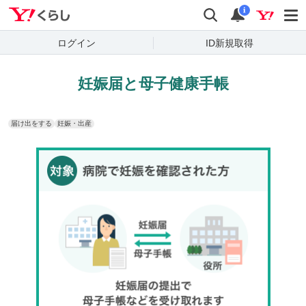
Yahoo!くらし
検索
通知
i
ログイン
ID新規取得
妊娠届と母子健康手帳
届け出をする
妊娠・出産