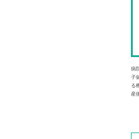
病
子
る
産後