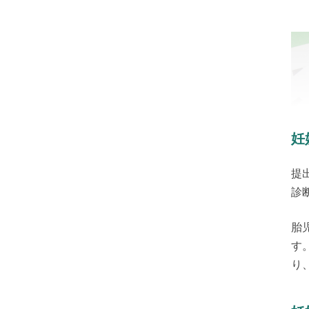
妊
提
診
胎
す
り