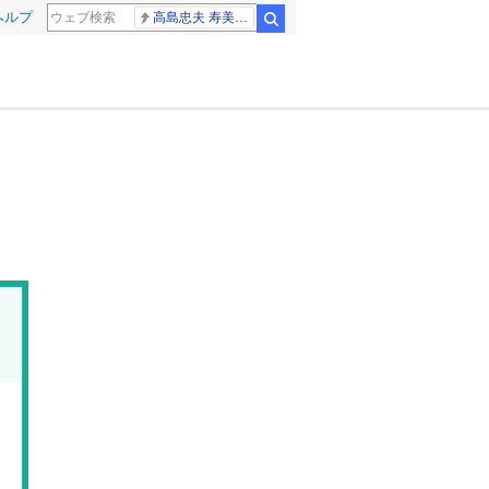
ヘルプ
高島忠夫 寿美花代さん死去
検索