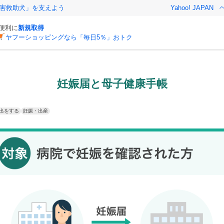
害救助犬」を支えよう
Yahoo! JAPAN
と便利に
新規取得
ヤフーショッピングなら「毎日5％」おトク
妊娠届と母子健康手帳
出をする
妊娠・出産