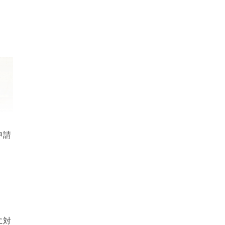
申請
に対