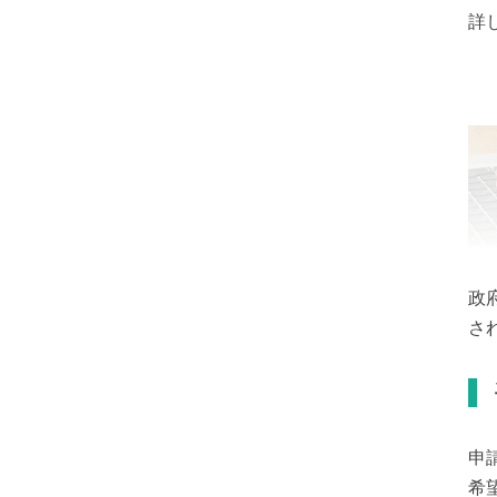
詳
政
さ
申
希