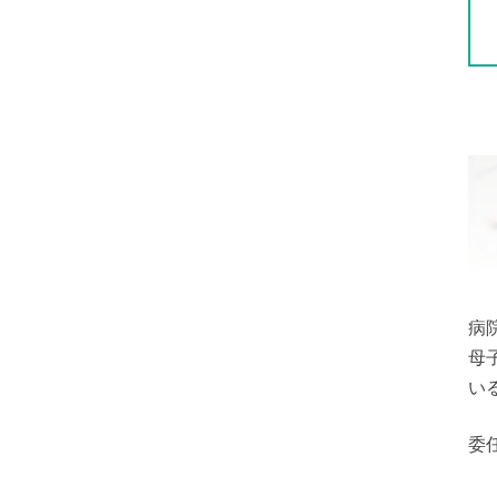
病
母
い
委