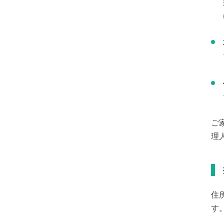
ご
理
住
す