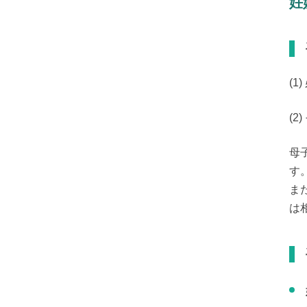
妊
(
(
母
す。
ま
は