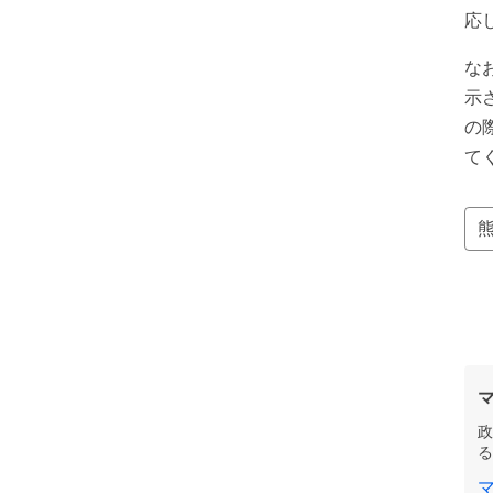
応
な
示
の
て
政
る