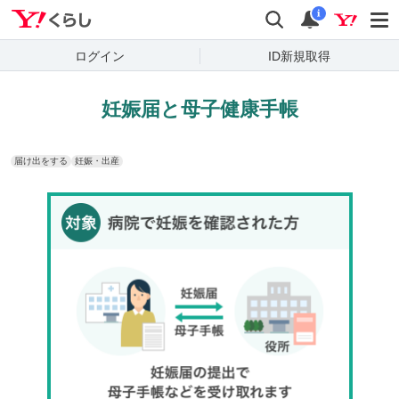
Yahoo!くらし
検索
通知
i
ログイン
ID新規取得
妊娠届と母子健康手帳
届け出をする
妊娠・出産