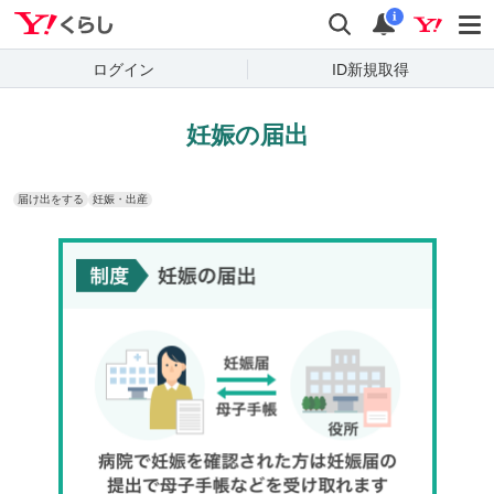
Yahoo!くらし
検索
通知
i
ログイン
ID新規取得
妊娠の届出
届け出をする
妊娠・出産