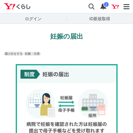
Yahoo!くらし
検索
通知
i
ログイン
ID新規取得
妊娠の届出
届け出をする
妊娠・出産