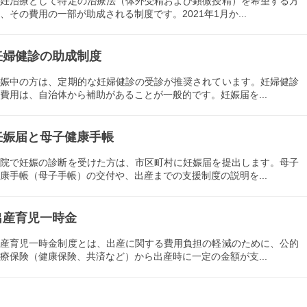
不妊治療として特定の治療法（体外受精および顕微授精）を希望する方
、その費用の一部が助成される制度です。2021年1月か...
妊婦健診の助成制度
妊娠中の方は、定期的な妊婦健診の受診が推奨されています。妊婦健診
費用は、自治体から補助があることが一般的です。妊娠届を...
妊娠届と母子健康手帳
病院で妊娠の診断を受けた方は、市区町村に妊娠届を提出します。母子
康手帳（母子手帳）の交付や、出産までの支援制度の説明を...
出産育児一時金
出産育児一時金制度とは、出産に関する費用負担の軽減のために、公的
療保険（健康保険、共済など）から出産時に一定の金額が支...