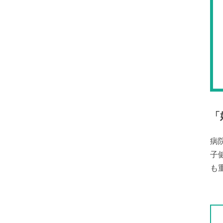
「
病
子
も