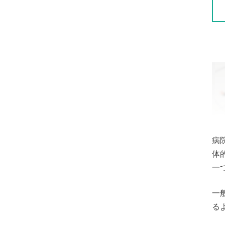
病
体
一
一
る