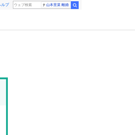
ヘルプ
山本里菜 離婚
検索