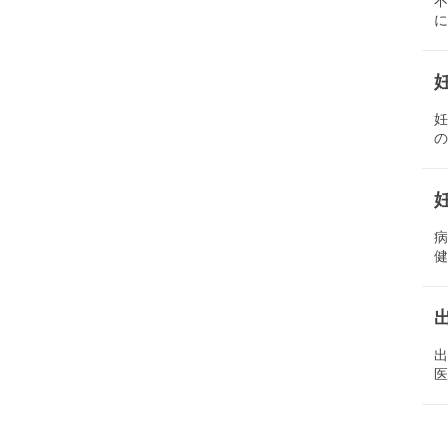
に
の
健
医