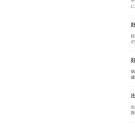
に
の
健
医