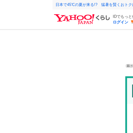
日本で45℃の夏が来る!? 猛暑を賢くおト
IDでもっ
ログイン
届け