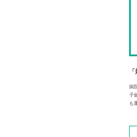
「
病
子
も