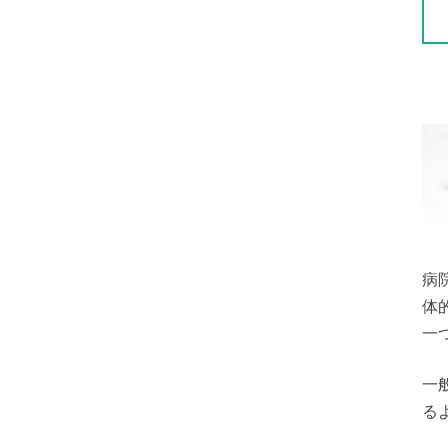
病
体
一
一
る