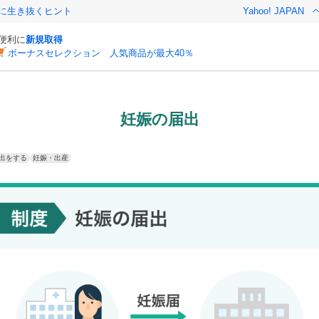
クに生き抜くヒント
Yahoo! JAPAN
と便利に
新規取得
ボーナスセレクション 人気商品が最大40％
妊娠の届出
出をする
妊娠・出産