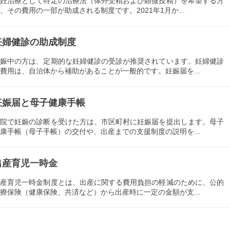
不妊治療として特定の治療法（体外受精および顕微授精）を希望する方
、その費用の一部が助成される制度です。2021年1月か...
妊婦健診の助成制度
妊娠中の方は、定期的な妊婦健診の受診が推奨されています。妊婦健診
費用は、自治体から補助があることが一般的です。妊娠届を...
妊娠届と母子健康手帳
病院で妊娠の診断を受けた方は、市区町村に妊娠届を提出します。母子
康手帳（母子手帳）の交付や、出産までの支援制度の説明を...
出産育児一時金
出産育児一時金制度とは、出産に関する費用負担の軽減のために、公的
療保険（健康保険、共済など）から出産時に一定の金額が支...