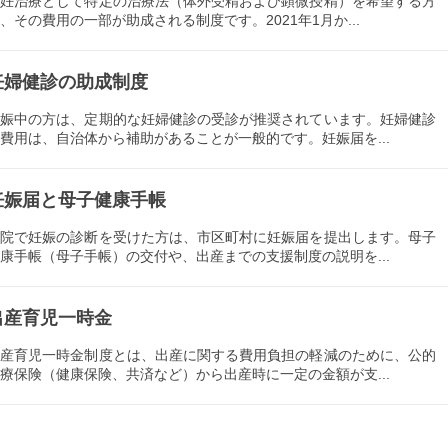
不妊治療として特定の治療法（体外受精および顕微授精）を希望する方
、その費用の一部が助成される制度です。2021年1月か...
妊婦健診の助成制度
妊娠中の方は、定期的な妊婦健診の受診が推奨されています。妊婦健診
費用は、自治体から補助があることが一般的です。妊娠届を...
妊娠届と母子健康手帳
病院で妊娠の診断を受けた方は、市区町村に妊娠届を提出します。母子
康手帳（母子手帳）の交付や、出産までの支援制度の説明を...
出産育児一時金
出産育児一時金制度とは、出産に関する費用負担の軽減のために、公的
療保険（健康保険、共済など）から出産時に一定の金額が支...