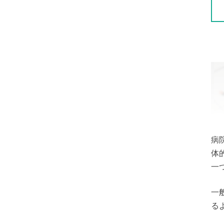
病
体
一
一
る