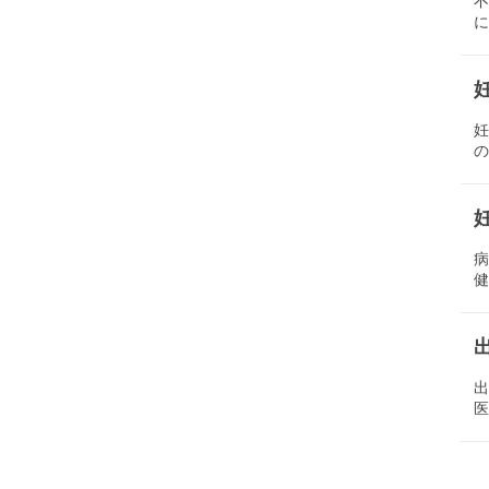
に
の
健
医