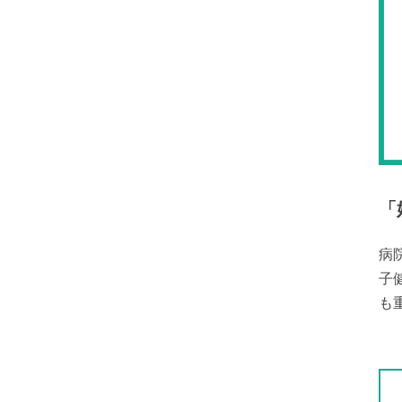
「
病
子
も