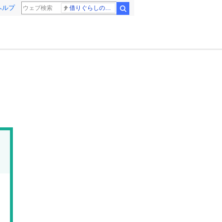
ヘルプ
借りぐらしのアリエッティ 耳をすませば
検索