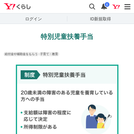
Yahoo!くらし
検索
通知
i
ログイン
ID新規取得
特別児童扶養手当
給付金や補助金をもらう
子育て・教育