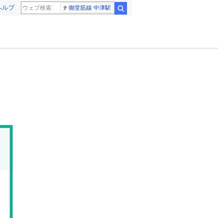
ヘルプ
御堂筋線 中津駅
検索