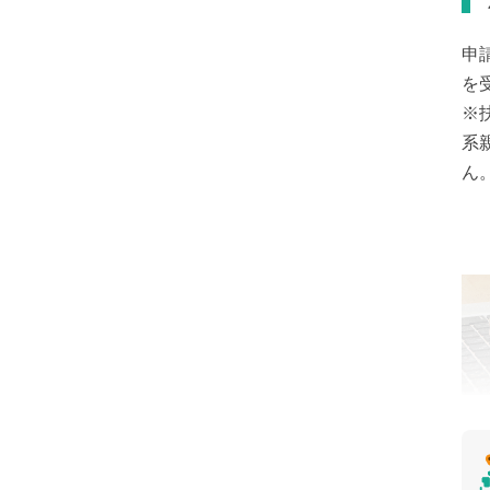
申
を
※
系
ん