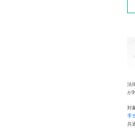
法
が
対
手
共