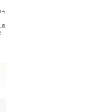
手当
の直
せ
確