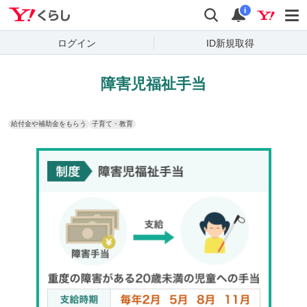
Yahoo!くらし
検索
通知
i
ログイン
ID新規取得
障害児福祉手当
給付金や補助金をもらう
子育て・教育