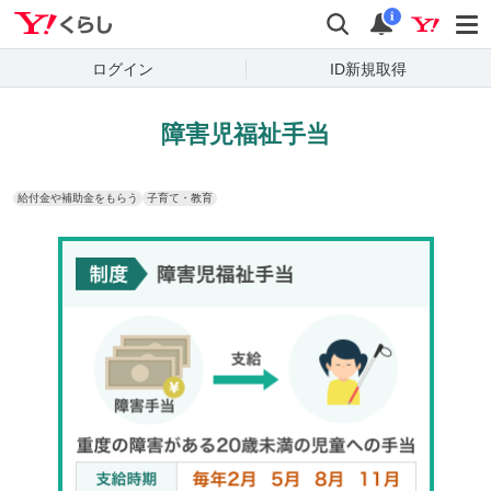
Yahoo!くらし
検索
通知
i
ログイン
ID新規取得
障害児福祉手当
給付金や補助金をもらう
子育て・教育