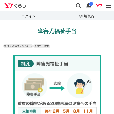
Yahoo!くらし
検索
通知
i
ログイン
ID新規取得
障害児福祉手当
給付金や補助金をもらう
子育て・教育