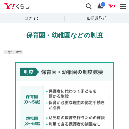
Yahoo!くらし
検索
通知
i
ログイン
ID新規取得
保育園・幼稚園などの制度
子育て・教育