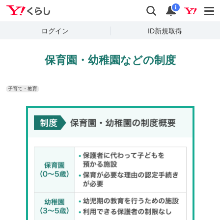
Yahoo!くらし
検索
通知
i
ログイン
ID新規取得
保育園・幼稚園などの制度
子育て・教育