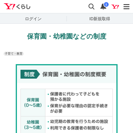
Yahoo!くらし
検索
通知
i
ログイン
ID新規取得
保育園・幼稚園などの制度
子育て・教育