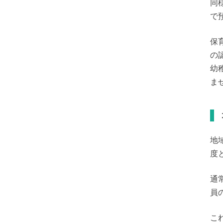
同
で
保
の
幼
ま
地
度
通
員
こ