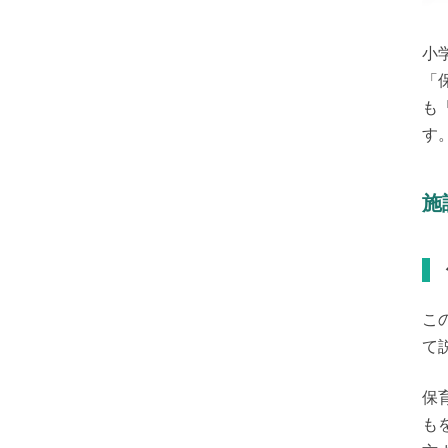
小
「
も
す
施
こ
て
保
も