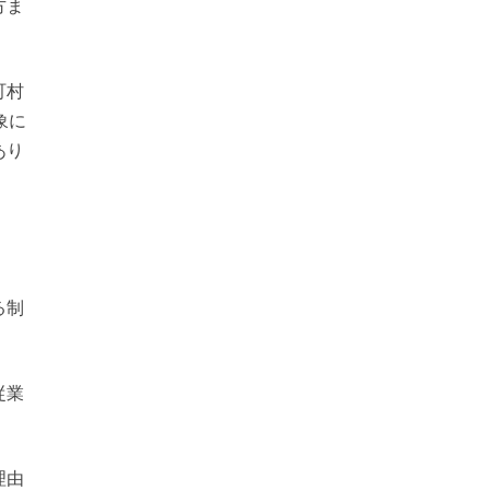
方ま
町村
象に
あり
る制
従業
理由