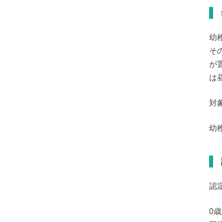
幼
そ
が
は
対
幼
認
0