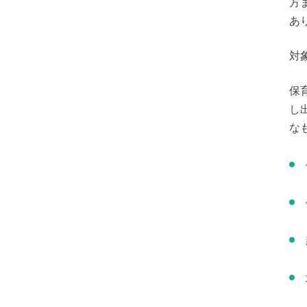
方
あ
対
保
し
な