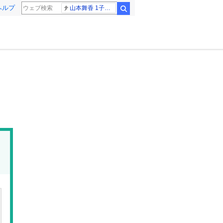
ヘルプ
山本舞香 1子出産
検索