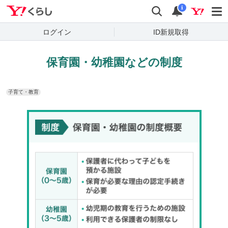
Yahoo!くらし
検索
通知
i
ログイン
ID新規取得
保育園・幼稚園などの制度
子育て・教育