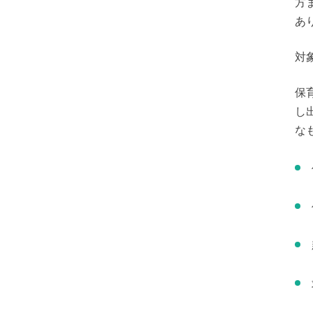
方
あ
対
保
し
な