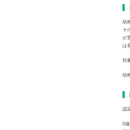
幼
そ
が
は
対
幼
認
0