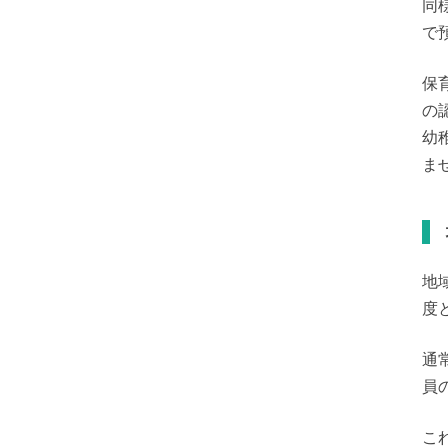
同
で
保
の
幼
ま
地
度
通
員
こ