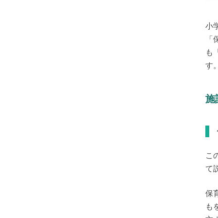
小
「
も
す
施
こ
て
保
も