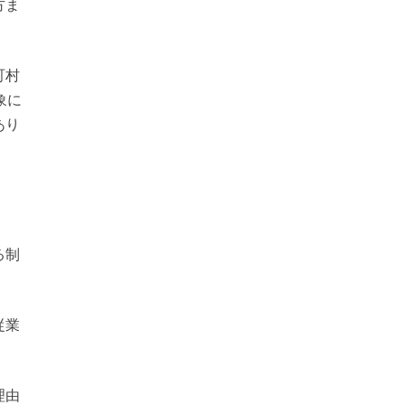
方ま
町村
象に
あり
る制
従業
理由