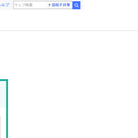
ヘルプ
国税不祥事
検索