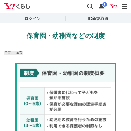
Yahoo!くらし
検索
通知
i
ログイン
ID新規取得
保育園・幼稚園などの制度
子育て・教育