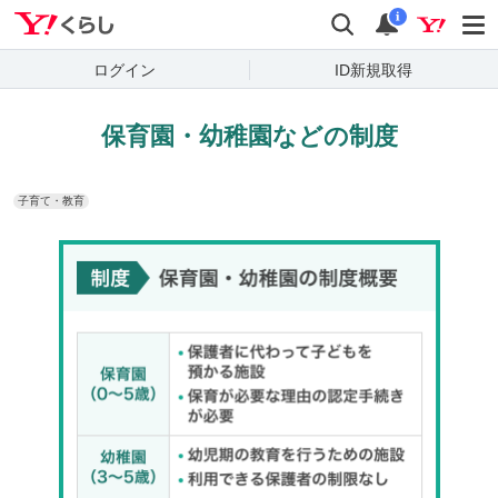
Yahoo!くらし
検索
通知
i
ログイン
ID新規取得
保育園・幼稚園などの制度
子育て・教育