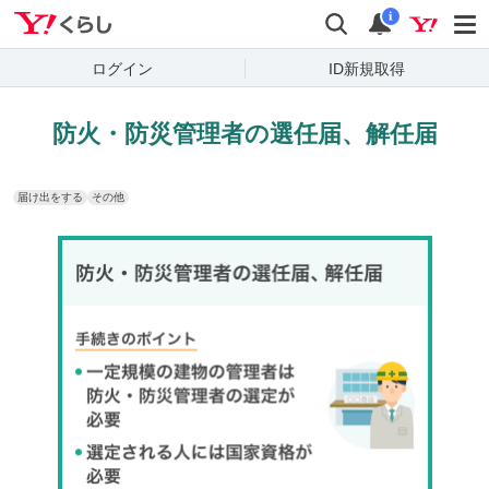
Yahoo!くらし
検索
通知
i
ログイン
ID新規取得
防火・防災管理者の選任届、解任届
届け出をする
その他