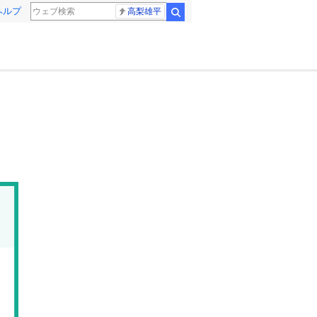
ヘルプ
高梨雄平
検索