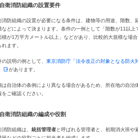
自衛消防組織の設置要件
衛消防組織の設置が必要になる条件は、建物等の用途、階数、
積などによって決まります。条件の一例として「階数が11以上
面積が1万平方メートル以上」などがあり、比較的大規模な場合
られます。
件の説明の例として、
東京消防庁「法令改正の対象となる防火
」
があります。
細は自治体の条例により異なる場合があるため、所在地の自治
報をご確認ください。
自衛消防組織の編成や役割
衛消防組織は、
統括管理者
と呼ばれる管理者と、初期消火班や
導班などの役割ごとに担当者を編成します。