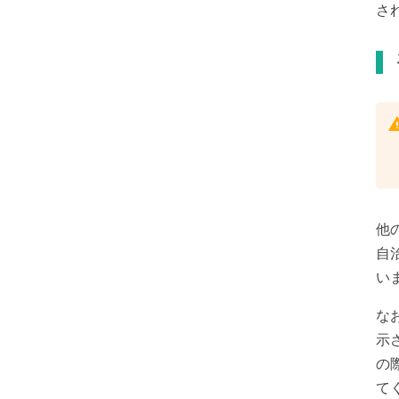
さ
他
自
い
な
示
の
て