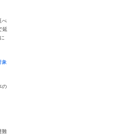
延べ
で延
に
対象
体の
避難