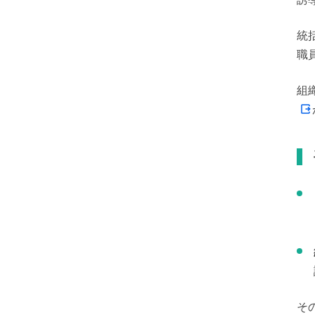
統
職
組
そ