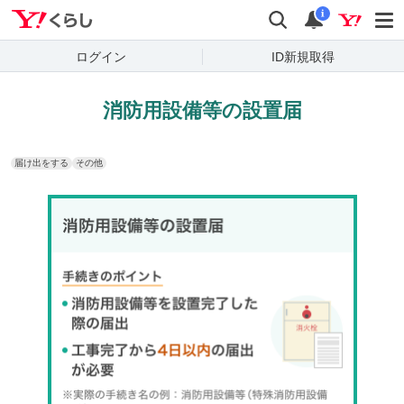
Yahoo!くらし
検索
通知
i
ログイン
ID新規取得
消防用設備等の設置届
届け出をする
その他