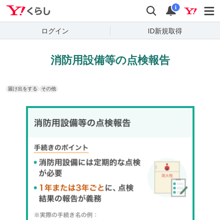
Yahoo!くらし
検索
通知
i
ログイン
ID新規取得
消防用設備等の点検報告
届け出をする
その他