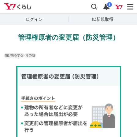
Yahoo!くらし
検索
通知
i
ログイン
ID新規取得
管理権原者の変更届（防災管理）
届け出をする
その他