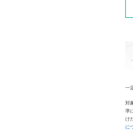
一
対
準
け
に