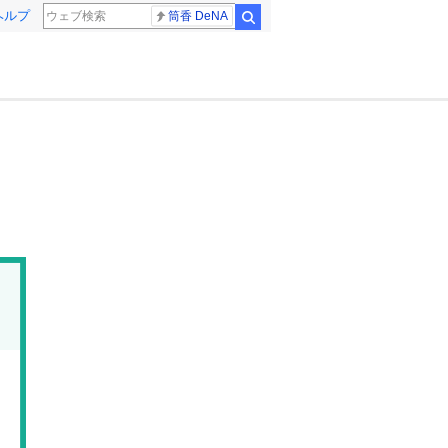
ヘルプ
筒香 DeNA
検索