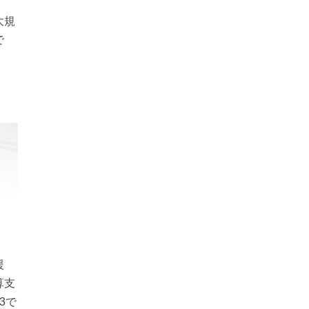
大規
で
援
算支
3で