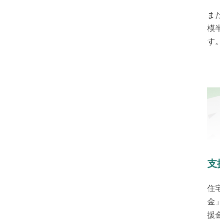
ま
模
す
支
住
金
援