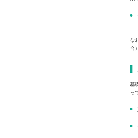
な
合
基
っ