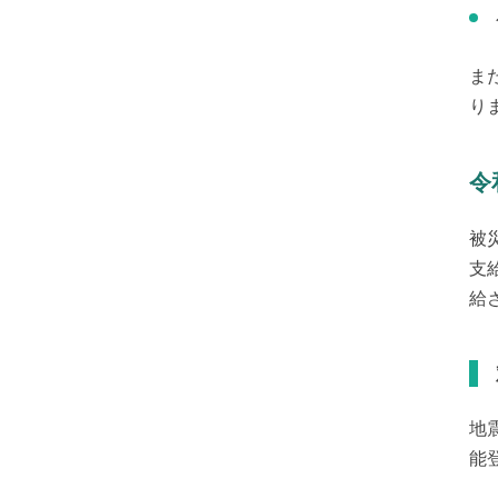
ま
り
令
被
支
給
地
能