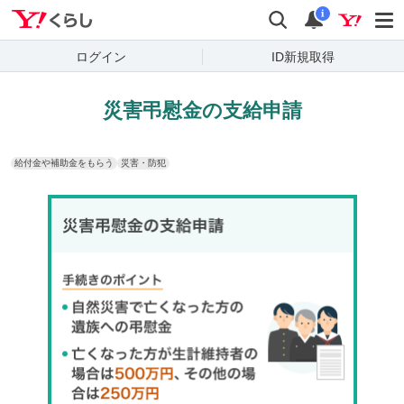
Yahoo!くらし
検索
通知
i
ログイン
ID新規取得
災害弔慰金の支給申請
給付金や補助金をもらう
災害・防犯