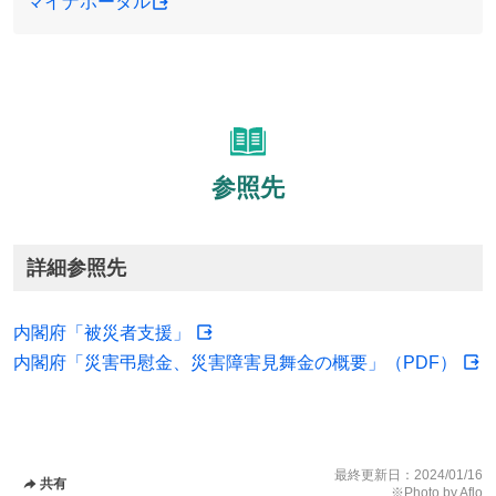
マイナポータル
参照先
詳細参照先
内閣府「被災者支援」
内閣府「災害弔慰金、災害障害見舞金の概要」（PDF）
最終更新日：
2024/01/16
共有
※Photo by Aflo