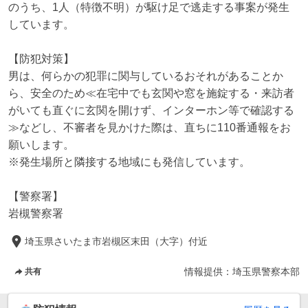
のうち、1人（特徴不明）が駆け足で逃走する事案が発生
しています。

【防犯対策】

男は、何らかの犯罪に関与しているおそれがあることか
ら、安全のため≪在宅中でも玄関や窓を施錠する・来訪者
がいても直ぐに玄関を開けず、インターホン等で確認する
≫などし、不審者を見かけた際は、直ちに110番通報をお
願いします。

※発生場所と隣接する地域にも発信しています。

【警察署】

岩槻警察署
埼玉県さいたま市岩槻区末田（大字）付近
情報提供：
埼玉県警察本部
共有