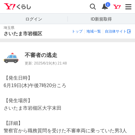
Yahoo!くらし
検索
通知
i
ログイン
ID新規取得
埼玉県
トップ
地域一覧
自治体サイト
さいたま市岩槻区
不審者の逃走
更新:
2025/6/19(木) 21:48
【発生日時】

6月19日(木)午後7時20分ころ

【発生場所】

さいたま市岩槻区大字末田

【詳細】

警察官から職務質問を受けた不審車両に乗っていた男3人