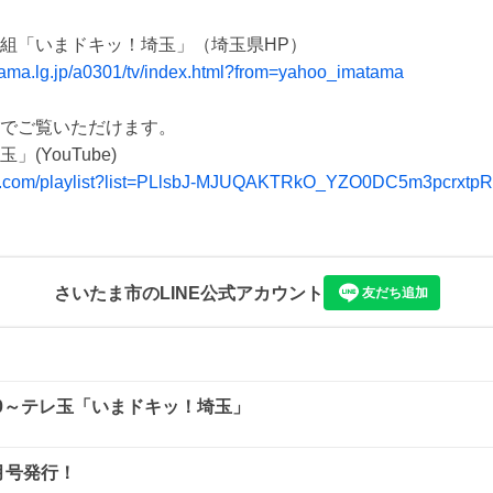
itama.lg.jp/a0301/tv/index.html?from=yahoo_imatama
beでご覧いただけます。

be.com/playlist?list=PLlsbJ-MJUQAKTRkO_YZO0DC5m3pcrxtpR
さいたま市
のLINE公式アカウント
友だち追加
：30～テレ玉「いまドキッ！埼玉」
月号発行！