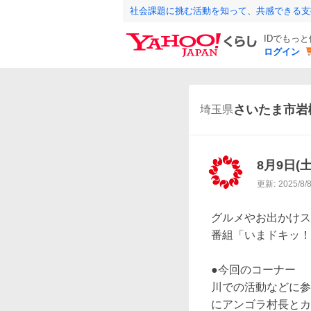
社会課題に挑む活動を知って、共感できる支
IDでもっ
ログイン
さいたま市岩
埼玉県
8月9日
更新:
2025/8/
グルメやお出かけス
番組「いまドキッ！
●今回のコーナー

川での活動などに参
にアンゴラ村長とカ